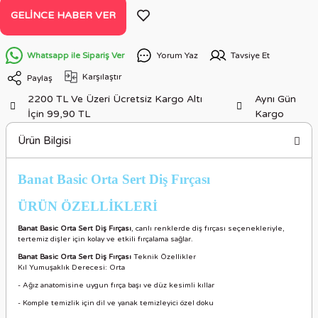
GELINCE HABER VER
Whatsapp ile Sipariş Ver
Yorum Yaz
Tavsiye Et
Karşılaştır
Paylaş
2200 TL Ve Üzeri Ücretsiz Kargo Altı
Aynı Gün
İçin 99,90 TL
Kargo
Ürün Bilgisi
Banat Basic Orta Sert Diş Fırçası
ÜRÜN ÖZELLİKLER
İ
Banat Basic Orta Sert Diş Fırçası
, canlı renklerde diş fırçası seçenekleriyle,
tertemiz dişler için kolay ve etkili fırçalama sağlar.
Banat Basic Orta Sert Diş Fırçası
Teknik Özellikler
Kıl Yumuşaklık Derecesi: Orta
- Ağız anatomisine uygun fırça başı ve düz kesimli kıllar
- Komple temizlik için dil ve yanak temizleyici özel doku