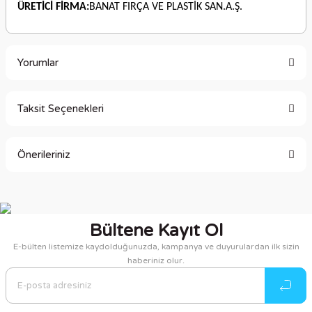
ÜRETİCİ FİRMA:
BANAT FIRÇA VE PLASTİK SAN.A.Ş.
Yorumlar
Taksit Seçenekleri
Bu ürüne ilk yorumu siz yapın!
Önerileriniz
Yorum Yaz
Bu ürünün fiyat bilgisi, resim, ürün açıklamalarında ve diğer
konularda yetersiz gördüğünüz noktaları öneri formunu
kullanarak tarafımıza iletebilirsiniz.
Bültene Kayıt Ol
Görüş ve önerileriniz için teşekkür ederiz.
E-bülten listemize kaydolduğunuzda, kampanya ve duyurulardan ilk sizin
haberiniz olur.
Ürün resmi kalitesiz, bozuk veya görüntülenemiyor.
Ürün açıklamasında eksik bilgiler bulunuyor.
Ürün bilgilerinde hatalar bulunuyor.