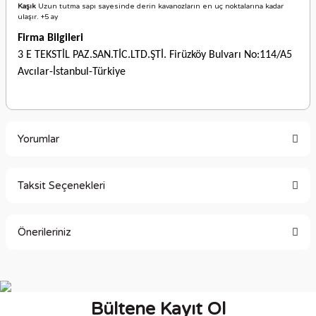
Kaşık
Uzun tutma sapı sayesinde derin kavanozların en uç noktalarına kadar
ulaşır. +5 ay
Firma Bilgileri
3 E TEKSTİL PAZ.SAN.TİC.LTD.ŞTİ. Firüzköy Bulvarı No:114/A5
Avcılar-İstanbul-Türkiye
Yorumlar
Taksit Seçenekleri
Bu ürüne ilk yorumu siz yapın!
Önerileriniz
Yorum Yaz
Bu ürünün fiyat bilgisi, resim, ürün açıklamalarında ve diğer
konularda yetersiz gördüğünüz noktaları öneri formunu
kullanarak tarafımıza iletebilirsiniz.
Bültene Kayıt Ol
Görüş ve önerileriniz için teşekkür ederiz.