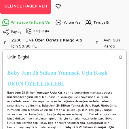
GELINCE HABER VER
Whatsapp ile Sipariş Ver
Yorum Yaz
Tavsiye Et
Karşılaştır
Paylaş
2200 TL Ve Üzeri Ücretsiz Kargo Altı
Aynı Gün
İçin 99,90 TL
Kargo
Ürün Bilgisi
Baby Jem 2li Silikon Yumuşak Uçlu Kaşık
ÜRÜN ÖZELLİKLERİ
Baby Jem 2li Silikon Yumuşak Uçlu Kaşık
anne sütünden mamaya geçişte
kullanabileceğiniz ideal bir üründür. Yumuşak ucu sayesinde, akışkan
muhallebi kıvamında veya mamaları bebeğinize damağını zedelemeden
rahatlıkla verebilirsiniz.
Baby Jem 2li Silikon Yumuşak Uçlu Kaşık
?Bebeğiniz
yumuşak uçlu biberon ve emziklerden alışık olduğu için, kaşığın yumuşak
silikon dokusu bebeğinizin kaşığa alışmasını kolaylaştırır. Bebekler için ideal
büyüklüktedir ve maksimum güvenlik için kenarları yuvarlatılmıştır. Güvenli
tutuş için kaymaz sapı, kolay beslenmeye yardımcı olur. Çocuğunuz için
beslenmeyi keyifli bir hale dönüştürür.
Baby Jem 2li Silikon Yumuşak Uçlu