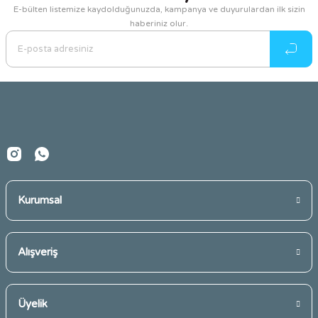
E-bülten listemize kaydolduğunuzda, kampanya ve duyurulardan ilk sizin
haberiniz olur.
Ürün resmi kalitesiz, bozuk veya görüntülenemiyor.
Ürün açıklamasında eksik bilgiler bulunuyor.
Ürün bilgilerinde hatalar bulunuyor.
Ürün fiyatı diğer sitelerden daha pahalı.
Bu ürüne benzer farklı alternatifler olmalı.
Kurumsal
Gönder
Alışveriş
Üyelik