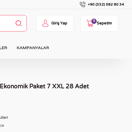
+90 (332) 582 80 34
0
Giriş Yap
Sepetim
LER
KAMPANYALAR
Ekonomik Paket 7 XXL 28 Adet
leri
co