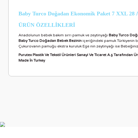
Baby Turco Doğadan Ekonomik Paket 7 XXL 28 
ÜRÜN ÖZELLİKLERİ
Anadolunun bebek bakım sırrı pamuk ve zeytinyağı
Baby Turco Doğ
Baby Turco Doğadan Bebek Bezinin
içeriğindeki pamuk Türkiyenin b
Çukurovanın pamuğu ekstra kuruluk Ege nin zeytinyağı ise Bebeğinizi
Purutex Plastik Ve Tekstil Ürünleri Sanayi Ve Ticaret A.ş Tarafından Üre
Made İn Turkey
Bu ürünün fiyat bilgisi, resim, ürün açıklamalarında ve diğer ko
Görüş ve önerileriniz için teşekkür ederiz.
Ürün resmi kalitesiz, bozuk veya görüntülenemiyor.
Ürün açıklamasında eksik bilgiler bulunuyor.
Ürün bilgilerinde hatalar bulunuyor.
Ürün fiyatı diğer sitelerden daha pahalı.