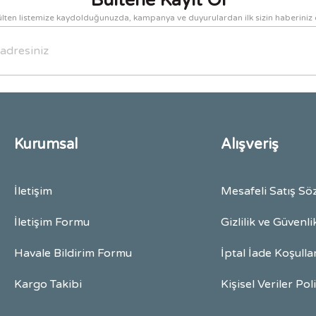
Bültene Kayıt Ol
lten listemize kaydolduğunuzda, kampanya ve duyurulardan ilk sizin haberiniz 
Gönder
Kurumsal
Alışveriş
İletişim
Mesafeli Satış Sö
İletişim Formu
Gizlilik ve Güvenli
Havale Bildirim Formu
İptal İade Koşulla
Kargo Takibi
Kişisel Veriler Pol