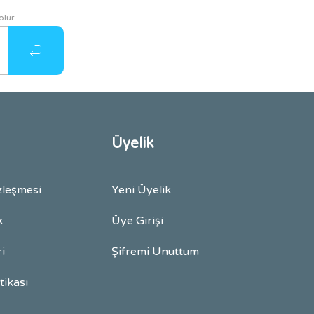
olur.
Üyelik
zleşmesi
Yeni Üyelik
k
Üye Girişi
ri
Şifremi Unuttum
itikası