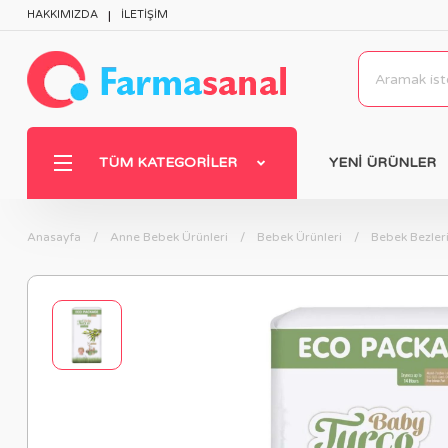
HAKKIMIZDA
İLETİŞİM
TÜM KATEGORILER
YENİ ÜRÜNLER
Anasayfa
Anne Bebek Ürünleri
Bebek Ürünleri
Bebek Bezler