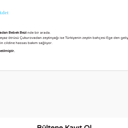
Adet
adan Bebek Bezi
nde bir arada.
eyaz ötrüsü Çukurovadan zeytinyağı ise Türkiyenin zeytin bahçesi Ege den geliy
n cildine hassas bakım sağlıyor.
tilmiştir.
nularda yetersiz gördüğünüz noktaları öneri formunu kullanarak tarafımıza i
Bu ürüne ilk yorumu siz yapın!
Yorum Yaz