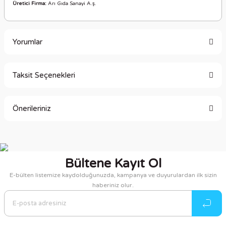
Üretici Firma:
Arı Gıda Sanayi A.
ş.
Yorumlar
Taksit Seçenekleri
Bu ürüne ilk yorumu siz yapın!
Önerileriniz
Yorum Yaz
Bu ürünün fiyat bilgisi, resim, ürün açıklamalarında ve diğer
konularda yetersiz gördüğünüz noktaları öneri formunu
kullanarak tarafımıza iletebilirsiniz.
Bültene Kayıt Ol
Görüş ve önerileriniz için teşekkür ederiz.
E-bülten listemize kaydolduğunuzda, kampanya ve duyurulardan ilk sizin
haberiniz olur.
Ürün resmi kalitesiz, bozuk veya görüntülenemiyor.
Ürün açıklamasında eksik bilgiler bulunuyor.
Ürün bilgilerinde hatalar bulunuyor.