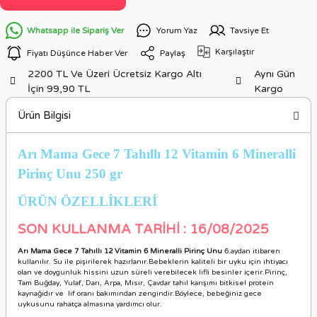
Whatsapp ile Sipariş Ver
Yorum Yaz
Tavsiye Et
Karşılaştır
Fiyatı Düşünce Haber Ver
Paylaş
2200 TL Ve Üzeri Ücretsiz Kargo Altı
Aynı Gün
İçin 99,90 TL
Kargo
Ürün Bilgisi
Arı Mama Gece 7 Tahıllı 12 Vitamin 6 Mineralli
Pirinç Unu 250 gr
ÜRÜN ÖZELLİKLER
İ
SON KULLANMA TARİHİ : 16/08/2025
Arı Mama Gece 7 Tahıllı 12 Vitamin 6 Mineralli Pirinç Unu
6.aydan itibaren
kullanılır. Su ile pişirilerek hazırlanır.Bebeklerin kaliteli bir uyku için ihtiyacı
olan ve doygunluk hissini uzun süreli verebilecek lifli besinler içerir.Pirinç,
Tam Buğday, Yulaf, Darı, Arpa, Mısır, Çavdar tahıl karışımı bitkisel protein
kaynağıdır ve lif oranı bakımından zengindir.Böylece, bebeğiniz gece
uykusunu rahatça almasına yardımcı olur.