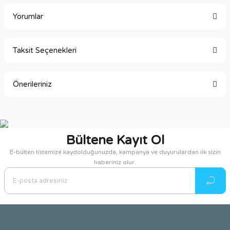
Yorumlar
Taksit Seçenekleri
Bu ürüne ilk yorumu siz yapın!
Önerileriniz
Yorum Yaz
Bu ürünün fiyat bilgisi, resim, ürün açıklamalarında ve diğer
konularda yetersiz gördüğünüz noktaları öneri formunu
kullanarak tarafımıza iletebilirsiniz.
Bültene Kayıt Ol
Görüş ve önerileriniz için teşekkür ederiz.
E-bülten listemize kaydolduğunuzda, kampanya ve duyurulardan ilk sizin
haberiniz olur.
Ürün resmi kalitesiz, bozuk veya görüntülenemiyor.
Ürün açıklamasında eksik bilgiler bulunuyor.
Ürün bilgilerinde hatalar bulunuyor.
Ürün fiyatı diğer sitelerden daha pahalı.
Bu ürüne benzer farklı alternatifler olmalı.