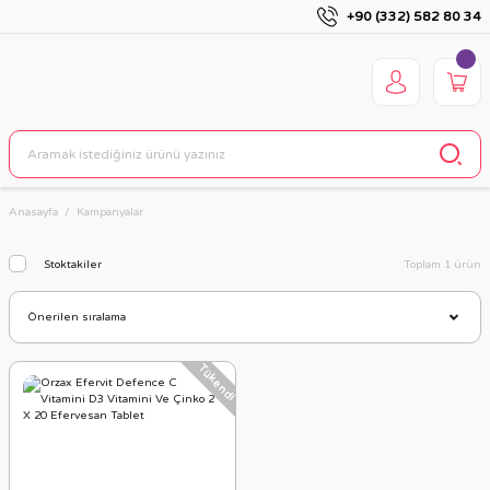
+90 (332) 582 80 34
Anasayfa
Kampanyalar
Stoktakiler
Toplam 1 ürün
Tükendi